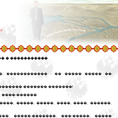
LD
�� � �����������
�, ������������ - �� ����� ����� ��
������� ������� �������!
, ����-������
���, �����, �����, ����, ����, ������,
�, �����-�������, ���-�����, �����