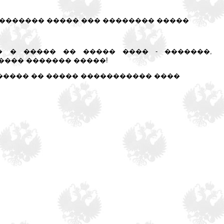
�������� ����� ��� �������� �����
� � ����� �� ����� ���� - �������,
����� ������� �����!
����� �� ����� ����������� ����