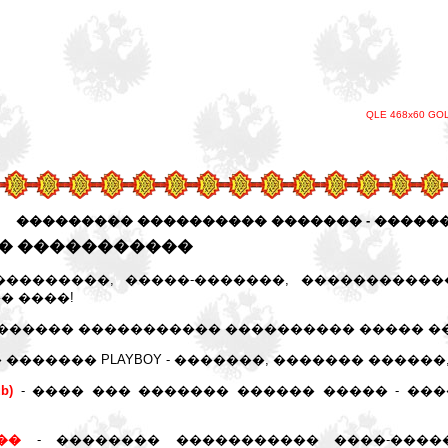
QLE 468x60 GO
��������� ���������� ������� - �����
 � �����������
���������, �����-�������, �����������
� ����!
 ������ ����������� ���������� ����� �
 ������� PLAYBOY - �������, ������� ������
ub)
- ���� ��� ������� ������ ����� - ����
��
- �������� ����������� ����-������