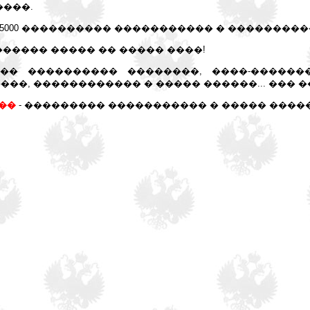
����.
15000 ���������� ����������� � ��������
������ ����� �� ����� ����!
�� ���������� ��������, ����-������
��, ������������ � ����� ������... ��� 
��
- ��������� ����������� � ����� ����