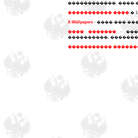
������������, ����-
����������� ����
� 
X-Wallpapers
- ���� ��� ��
���� �������
- ���
����������, ��������
����������� ������