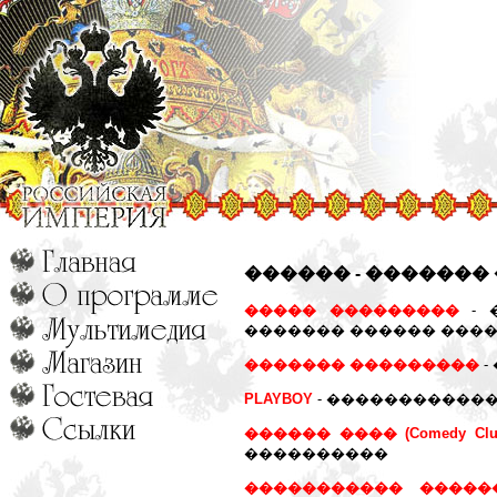
������ - �������
����� ���������
- 
������� ������ ����
�������
���������
-
PLAYBOY
- ������������
������ ���� (Comedy Cl
����������
����������� �����